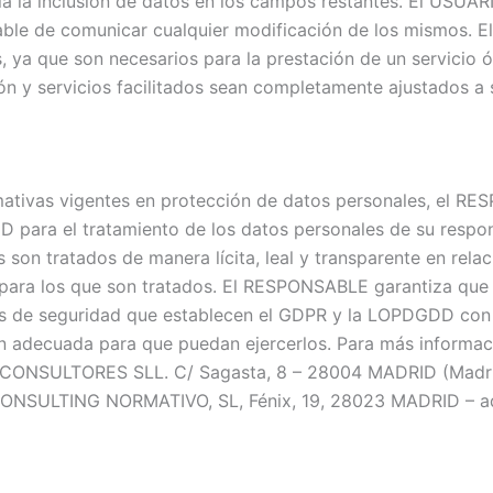
ria la inclusión de datos en los campos restantes. El USUAR
ble de comunicar cualquier modificación de los mismos. 
os, ya que son necesarios para la prestación de un servicio
ión y servicios facilitados sean completamente ajustados a
mativas vigentes en protección de datos personales, el R
para el tratamiento de los datos personales de su respons
s son tratados de manera lícita, leal y transparente en rel
es para los que son tratados. El RESPONSABLE garantiza que
as de seguridad que establecen el GDPR y la LOPDGDD con e
 adecuada para que puedan ejercerlos. Para más informaci
 CONSULTORES SLL. C/ Sagasta, 8 – 28004 MADRID (Madrid
 CONSULTING NORMATIVO, SL, Fénix, 19, 28023 MADRID – a