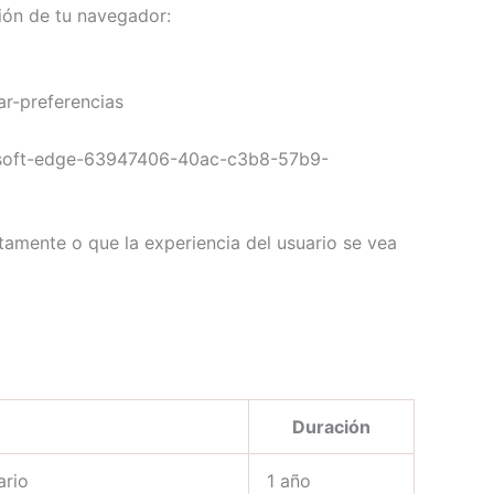
ión de tu navegador:
ear-preferencias
crosoft-edge-63947406-40ac-c3b8-57b9-
ctamente o que la experiencia del usuario se vea
Duración
ario
1 año