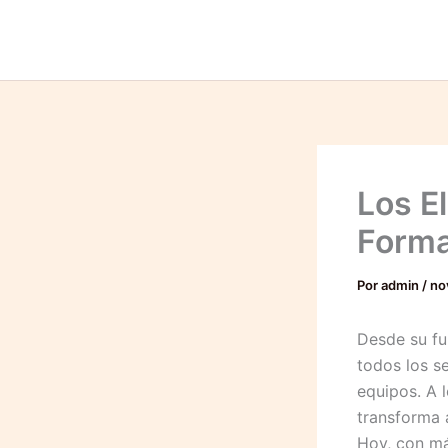
Ir
al
contenido
Los E
Forma
Por
admin
/
no
Desde su f
todos los s
equipos. A 
transforma 
Hoy, con má