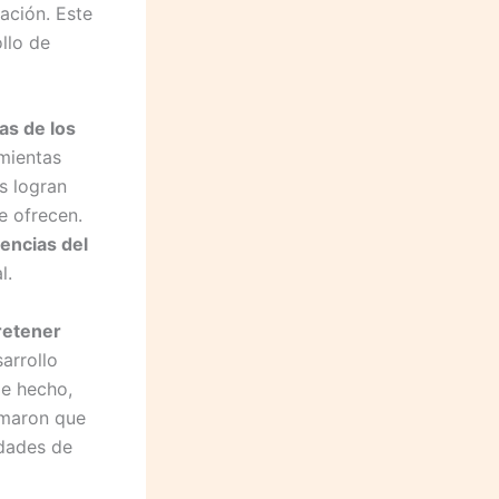
ación. Este
llo de
as de los
amientas
s logran
e ofrecen.
encias del
l.
retener
arrollo
De hecho,
rmaron que
idades de