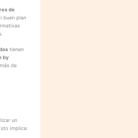
res de
Un buen plan
ormativas
s.
dos
tienen
n by
 más de
lizar un
sto implica: