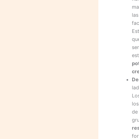
ma
la
fac
Es
qu
ser
es
po
cr
De
la
Lo
lo
de 
gr
re
fo