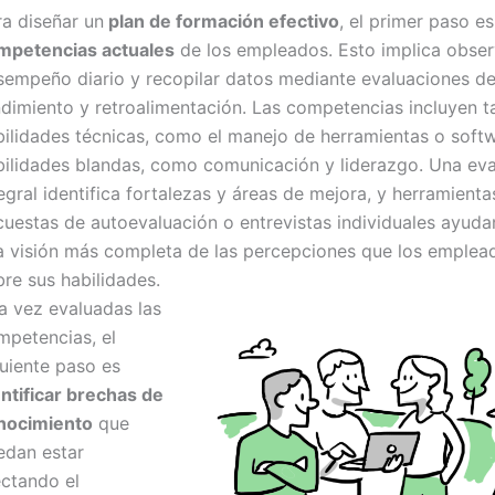
ra diseñar un
plan de formación efectivo
, el primer paso es
mpetencias actuales
de los empleados. Esto implica obser
sempeño diario y recopilar datos mediante evaluaciones d
ndimiento y retroalimentación. Las competencias incluyen t
bilidades técnicas, como el manejo de herramientas o soft
bilidades blandas, como comunicación y liderazgo. Una ev
egral identifica fortalezas y áreas de mejora, y herramient
cuestas de autoevaluación o entrevistas individuales ayuda
a visión más completa de las percepciones que los emplea
re sus habilidades.
a vez evaluadas las
mpetencias, el
guiente paso es
entificar brechas de
nocimiento
que
edan estar
ectando el