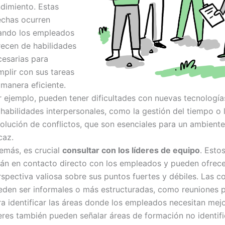
ndimiento. Estas
echas ocurren
ando los empleados
recen de habilidades
cesarias para
mplir con sus tareas
 manera eficiente.
r ejemplo, pueden tener dificultades con nuevas tecnología
habilidades interpersonales, como la gestión del tiempo o 
olución de conflictos, que son esenciales para un ambiente
caz.
emás, es crucial
consultar con los líderes de equipo
. Estos
tán en contacto directo con los empleados y pueden ofrec
spectiva valiosa sobre sus puntos fuertes y débiles. Las c
eden ser informales o más estructuradas, como reuniones p
ra identificar las áreas donde los empleados necesitan mejo
deres también pueden señalar áreas de formación no identif