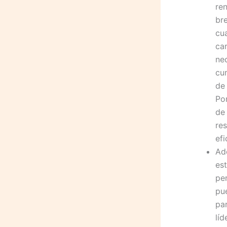
re
br
cu
ca
ne
cu
de
Po
de 
res
efi
Ad
es
per
pu
pa
lí