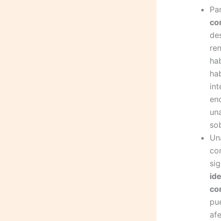
Pa
co
de
re
ha
ha
int
en
un
sob
Un
co
si
id
co
pu
af