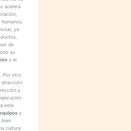
o acelera
oración,
es humanos.
novar, ya
oductos,
 uso de
todo su
ión
y el
s
. Por otro
 dirección.
irección y
 ejecución
a este
 equipos
y
 bien
a cultura