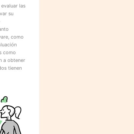
 evaluar las
var su
e
anto
ware, como
aluación
as como
n a obtener
dos tienen