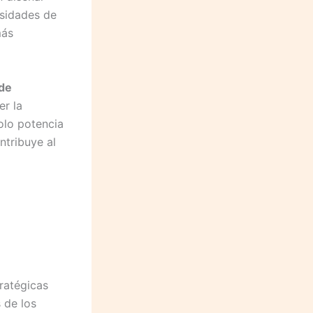
esidades de
más
 de
er la
olo potencia
ntribuye al
ratégicas
 de los