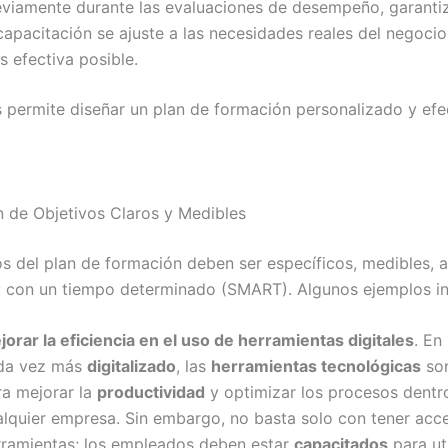
eviamente durante las evaluaciones de desempeño, garant
capacitación se ajuste a las necesidades reales del negocio
 efectiva posible.
is permite diseñar un plan de formación personalizado y efe
ón de Objetivos Claros y Medibles
os del plan de formación deben ser específicos, medibles, a
y con un tiempo determinado (SMART). Algunos ejemplos in
orar la eficiencia en el uso de herramientas digitales
. En
da vez más
digitalizado
, las
herramientas tecnológicas
son
ra mejorar la
productividad
y optimizar los procesos dentr
alquier empresa. Sin embargo, no basta solo con tener acc
rramientas; los empleados deben estar
capacitados
para uti