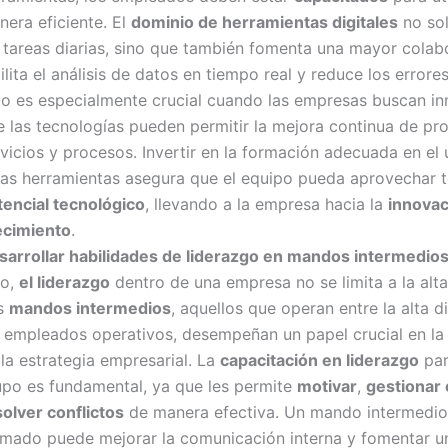
nera eficiente. El
dominio de herramientas digitales
no sol
s tareas diarias, sino que también fomenta una mayor colab
ilita el análisis de datos en tiempo real y reduce los error
to es especialmente crucial cuando las empresas buscan in
e las tecnologías pueden permitir la mejora continua de pr
vicios y procesos. Invertir en la formación adecuada en el
tas herramientas asegura que el equipo pueda aprovechar 
tencial tecnológico
, llevando a la empresa hacia la
innovac
ecimiento
.
sarrollar habilidades de liderazgo en mandos intermedio
do,
el liderazgo
dentro de una empresa no se limita a la alta
s
mandos intermedios
, aquellos que operan entre la alta d
s empleados operativos, desempeñan un papel crucial en la
la estrategia empresarial. La
capacitación en liderazgo
par
upo es fundamental, ya que les permite
motivar
,
gestionar
solver conflictos
de manera efectiva. Un mando intermedio
rmado puede mejorar la comunicación interna y fomentar un