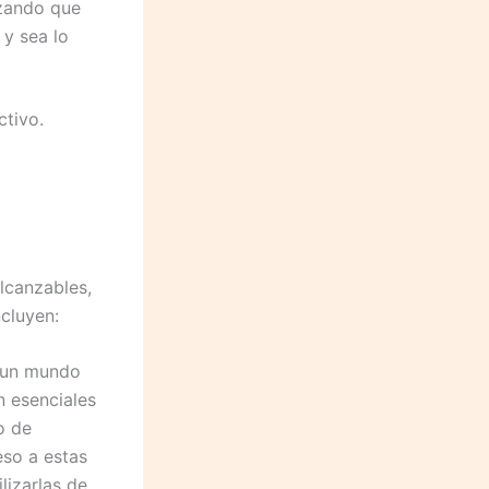
izando que
 y sea lo
ctivo.
lcanzables,
cluyen:
 un mundo
 esenciales
o de
eso a estas
lizarlas de