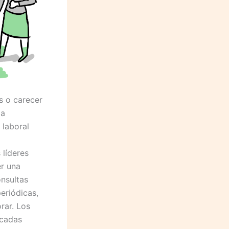
s o carecer
la
 laboral
 líderes
er una
onsultas
eriódicas,
rar. Los
icadas