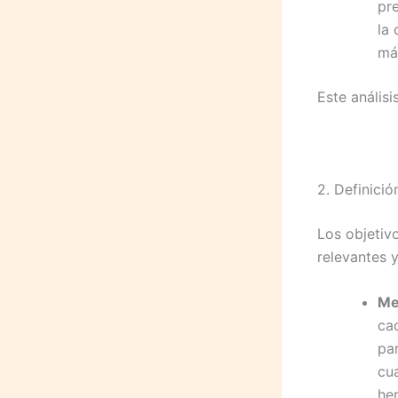
pr
la 
más
Este anális
2. Definici
Los objetiv
relevantes 
Mej
ca
pa
cu
he