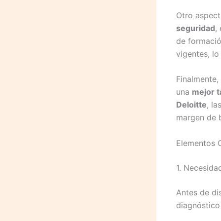
Otro aspect
seguridad
,
de formació
vigentes, l
Finalmente,
una
mejor t
Deloitte
, l
margen de b
Elementos C
1. Necesida
Antes de di
diagnóstico